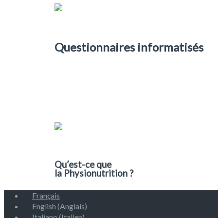
Questionnaires informatisés
Qu’est-ce que
la Physionutrition ?
Français
English
(
Anglais
)
Italiano
(
Italien
)