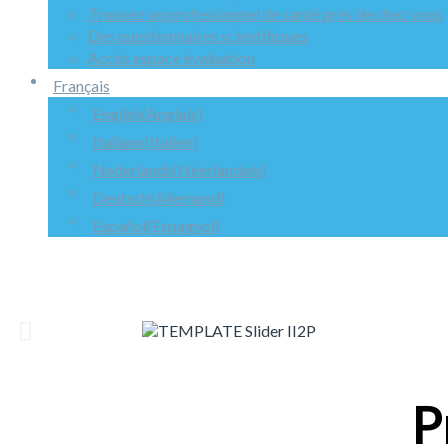
Trouvez un professionnel de santé près de chez vous
Des questionnaires scientifiques
Accès espace évaluation
Français
English
(
Anglais
)
Italiano
(
Italien
)
Nederlands
(
Néerlandais
)
Deutsch
(
Allemand
)
Español
(
Espagnol
)
P