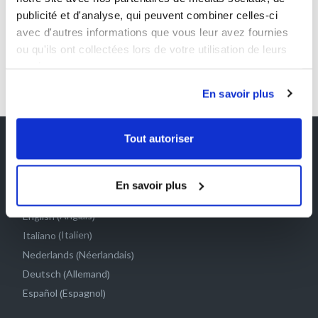
Pour plus d’informations contactez-nous :
info@ii-2p.org
publicité et d'analyse, qui peuvent combiner celles-ci
avec d'autres informations que vous leur avez fournies
ou qu'ils ont collectées lors de votre utilisation de leurs
services.
En savoir plus
Tout autoriser
En savoir plus
Français
Anglais
English
(
)
Italien
Italiano
(
)
Néerlandais
Nederlands
(
)
Allemand
Deutsch
(
)
Espagnol
Español
(
)