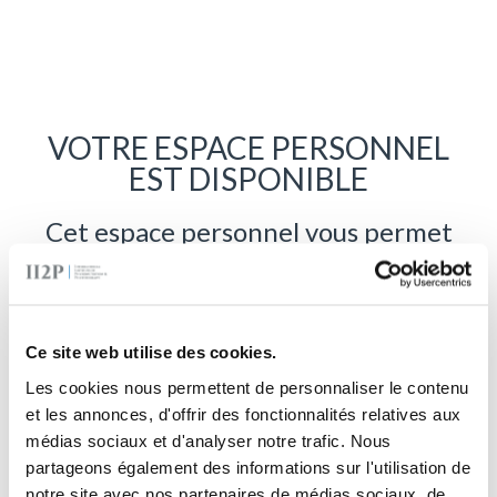
VOTRE ESPACE PERSONNEL
EST DISPONIBLE
Cet espace personnel vous permet
d’accéder aux
questionnaires d’aide au diagnostic
qui vous ont été
conseillés par votre professionnel de
Ce site web utilise des cookies.
santé
Les cookies nous permettent de personnaliser le contenu
et les annonces, d'offrir des fonctionnalités relatives aux
médias sociaux et d'analyser notre trafic. Nous
Choisissez votre pays:
partageons également des informations sur l'utilisation de
notre site avec nos partenaires de médias sociaux, de