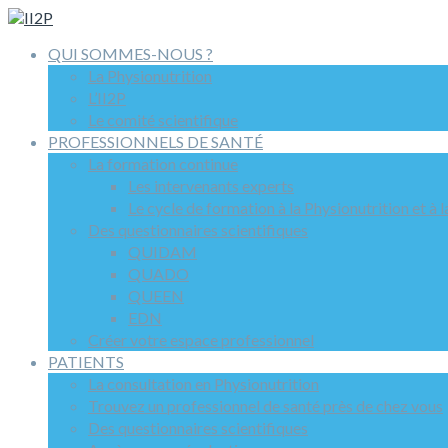
QUI SOMMES-NOUS ?
La Physionutrition
L’II2P
Le comité scientifique
PROFESSIONNELS DE SANTÉ
La formation continue
Les intervenants experts
Le cycle de formation à la Physionutrition et à 
Des questionnaires scientifiques
QUIDAM
QUADO
QUEEN
EDN
Créer votre espace professionnel
PATIENTS
La consultation en Physionutrition
Trouvez un professionnel de santé près de chez vous
Des questionnaires scientifiques