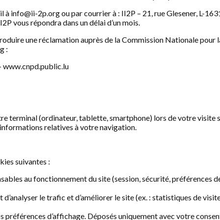
il à info@ii-2p.org ou par courrier à : II2P – 21, rue Glesener, L-1
L’II2P vous répondra dans un délai d’un mois.
ntroduire une réclamation auprès de la Commission Nationale pour l
g :
– www.cnpd.public.lu
re terminal (ordinateur, tablette, smartphone) lors de votre visite s
 informations relatives à votre navigation.
kies suivantes :
les au fonctionnement du site (session, sécurité, préférences de
lyser le trafic et d’améliorer le site (ex. : statistiques de vis
préférences d’affichage. Déposés uniquement avec votre consen