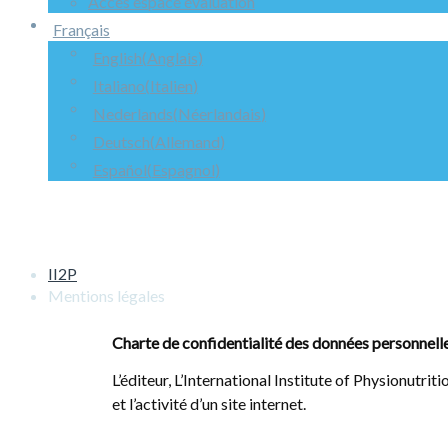
Accès espace évaluation
Français
English
(
Anglais
)
Italiano
(
Italien
)
Nederlands
(
Néerlandais
)
Deutsch
(
Allemand
)
Español
(
Espagnol
)
Mentions légales
II2P
Mentions légales
Charte de confidentialité des données personnell
L’éditeur, L’International Institute of Physionutri
et l’activité d’un site internet.