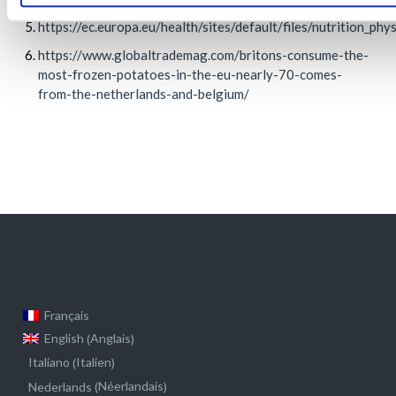
https://ec.europa.eu/health/sites/default/files/nutrition_ph
https://www.globaltrademag.com/britons-consume-the-
most-frozen-potatoes-in-the-eu-nearly-70-comes-
from-the-netherlands-and-belgium/
Français
Anglais
English
(
)
Italien
Italiano
(
)
Néerlandais
Nederlands
(
)