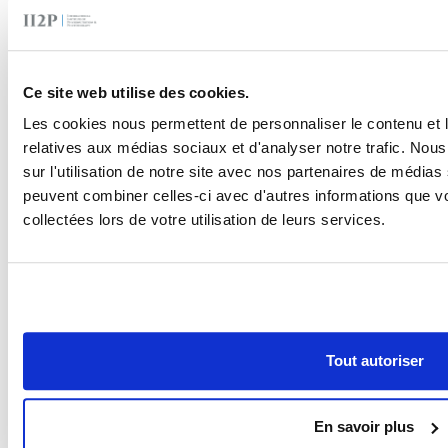
Dans cette optique, l’étude de la physiologie des
micronutriments, pierre angulaire de notre métabolisme,
semble être une voie prometteuse et d’avenir.
Ce site web utilise des cookies.
Bibliographie
Les cookies nous permettent de personnaliser le contenu et le
relatives aux médias sociaux et d'analyser notre trafic. No
sur l'utilisation de notre site avec nos partenaires de médias 
Mensink GBM, Fletcher R, Gurinovic M, et al. Mapping
peuvent combiner celles-ci avec d'autres informations que vo
low intake of micronutrients across Europe.
British
Journal of Nutrition
. 2013;110(4):755-773.
collectées lors de votre utilisation de leurs services.
doi:10.1017/S000711451200565X
Roman Viñas B, Ribas Barba L, Ngo J, et al. Projected
prevalence of inadequate nutrient intakes in Europe.
Ann
Nutr Metab
. 2011;59(2-4):84-95.
doi:10.1159/000332762
Tout autoriser
https://www.euro.who.int/__data/assets/pdf_file/0004/149
Elmadfa I, Meyer A, Nowak V, et al. European Nutrition
and Health Report 2009.
Forum Nutr
. 2009;62:1-405.
En savoir plus
doi:10.1159/000242367