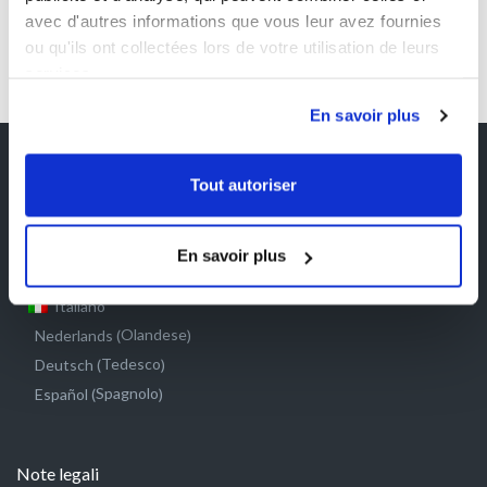
avec d'autres informations que vous leur avez fournies
ou qu'ils ont collectées lors de votre utilisation de leurs
services.
En savoir plus
Tout autoriser
Francese
Français
(
)
En savoir plus
Inglese
English
(
)
Italiano
Olandese
Nederlands
(
)
Tedesco
Deutsch
(
)
Spagnolo
Español
(
)
Note legali