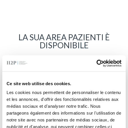
LA SUA AREA PAZIENTI È
DISPONIBILE
L’area pazienti le permetterà di
accedere
ai questionari che le sono stati
assegnati dal suo professionista della
Ce site web utilise des cookies.
salute.
Les cookies nous permettent de personnaliser le contenu
et les annonces, d'offrir des fonctionnalités relatives aux
médias sociaux et d'analyser notre trafic. Nous
Scelga il suo paese:
partageons également des informations sur l'utilisation de
Per maggiori informazioni:
segreteria@ii-2p.org
notre site avec nos partenaires de médias sociaux, de
publicité et d'analyse, qui peuvent combiner celles-ci