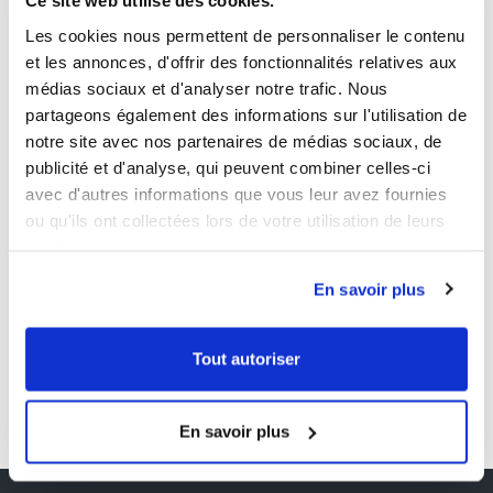
Ce site web utilise des cookies.
interpretatie kan op punt zetten. De Interpretatieradar
Les cookies nous permettent de personnaliser le contenu
identificeert mogelijke dieetfouten en aan de hand van uw
et les annonces, d'offrir des fonctionnalités relatives aux
interpretatie kunt u de nodige wijzigingen aanbrengen.
médias sociaux et d'analyser notre trafic. Nous
partageons également des informations sur l'utilisation de
Via onze professionele ruimte hebt u een vlotte toegang
notre site avec nos partenaires de médias sociaux, de
tot QUIDAM. Via ons pedagogisch en ergonomisch
publicité et d'analyse, qui peuvent combiner celles-ci
platform kunt u elke patiënt opvolgen. Omdat de
avec d'autres informations que vous leur avez fournies
vragenlijsten meermaals kunnen worden ingevuld, is het
ou qu'ils ont collectées lors de votre utilisation de leurs
mogelijk de resultaten te vergelijken en hun evolutie te
services.
analyseren zodat u de begeleiding kan bijsturen indien
nodig.
En savoir plus
Tout autoriser
En savoir plus